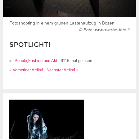
Fotoshooting in einem grünen Lastenaufzug in Bozen
© Foto: www.werbe-foto.it
SPOTLIGHT!
in
People,Fashion und Akt
9116 mal
gelesen
« Vorheriger Artikel
Nächster Artikel »