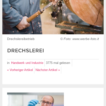
Drechslereibetrieb
© Foto: www.werbe-foto.it
DRECHSLEREI
in
Handwerk und Industrie
3775 mal
gelesen
« Vorheriger Artikel
Nächster Artikel »