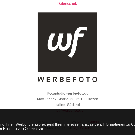
Datenschutz
Fotostudio werbe-foto.it
Max-Planck-Straße, 33, 39100 Bozen
Italien, Südtirol
info@werbe-foto.it
Copyright © 2012 - 2026
Kreatif GmbH
.
d Ihnen Werbung entsprechend Ihrer Interessen anzuzeigen. Informationen zu Coo
Proud member of
Dgtl Circus
.
der Nutzung von Cookies zu.