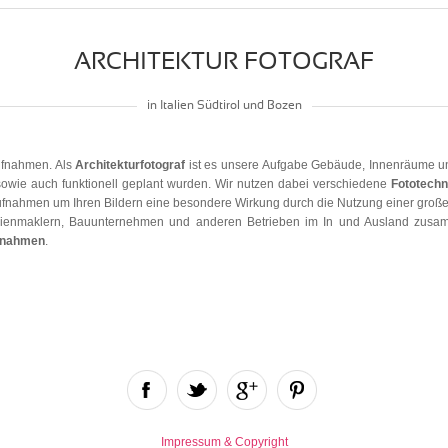
ARCHITEKTUR FOTOGRAF
in Italien Südtirol und Bozen
aufnahmen. Als
Architekturfotograf
ist es unsere Aufgabe Gebäude, Innenräume un
sowie auch funktionell geplant wurden. Wir nutzen dabei verschiedene
Fototechn
fnahmen um Ihren Bildern eine besondere Wirkung durch die Nutzung einer großen 
ilienmaklern, Bauunternehmen und anderen Betrieben im In und Ausland zusam
fnahmen
.
Impressum & Copyright