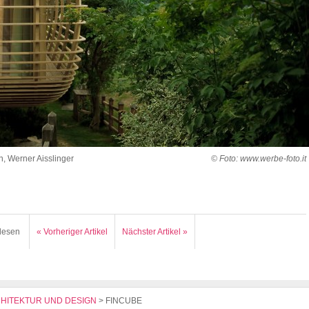
, Werner Aisslinger
© Foto: www.werbe-foto.it
lesen
« Vorheriger Artikel
Nächster Artikel »
HITEKTUR UND DESIGN
>
FINCUBE